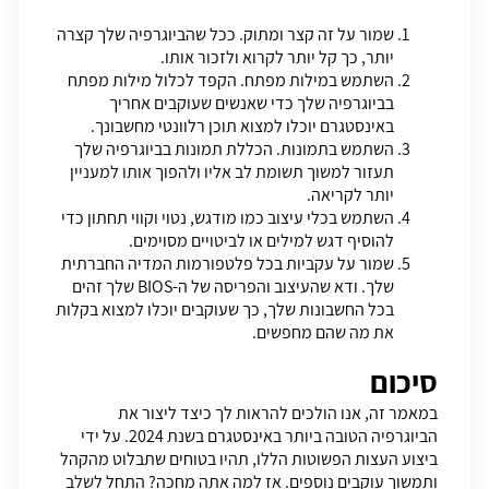
שמור על זה קצר ומתוק. ככל שהביוגרפיה שלך קצרה
יותר, כך קל יותר לקרוא ולזכור אותו.
השתמש במילות מפתח. הקפד לכלול מילות מפתח
בביוגרפיה שלך כדי שאנשים שעוקבים אחריך
באינסטגרם יוכלו למצוא תוכן רלוונטי מחשבונך.
השתמש בתמונות. הכללת תמונות ב
ביוגרפיה
שלך
תעזור למשוך תשומת לב אליו ולהפוך אותו למעניין
יותר לקריאה.
השתמש בכלי עיצוב כמו מודגש, נטוי וקווי תחתון כדי
להוסיף דגש למילים או לביטויים מסוימים.
שמור על עקביות בכל פלטפורמות המדיה החברתית
שלך. ודא שהעיצוב והפריסה של ה-BIOS שלך זהים
בכל החשבונות שלך, כך שעוקבים יוכלו למצוא בקלות
את מה שהם מחפשים.
סיכום
במאמר זה, אנו הולכים להראות לך כיצד ליצור את
הביוגרפיה הטובה ביותר באינסטגרם בשנת 2024. על ידי
ביצוע העצות הפשוטות הללו, תהיו בטוחים שתבלוט מהקהל
ותמשוך עוקבים נוספים. אז למה אתה מחכה? התחל לשלב