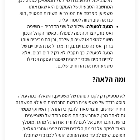
לא טוב יכול לפגוע בתדמית של המשפיען עצמו. לכן,
המחשבה הטבעית של העוקבים היא שאם אותו
משפיען מפרסם את המוצר או השירות המסוים, הוא
כנראה טוב ושווה לסמוך עליו.
הנעה לפעולה:
שילוב של שני הדברים – חשיפה
ואמינות, יוצרת הנעה לפעולה. כאשר הקהל הנכון
חשוף למוצר או לשירות שלכם, וכן הם מכירים אותו
בדרך אמינה מבחינתם, זה מגדיל את הסיכויים של
הנעה לפעולה. כך תקבלו לא רק לידים רבים, אלא
לידים חמים שסביר להניח שיסגרו עסקה ויגדילו
משמעותית את הרווחים שלכם.
ומה הלאה?
לא מספיק רק לקנות פוסט של משפיען, והשאלה כמה עולה
פוסט בודד של משפיענים ברשת החברתית היא לא המשתנה
היחיד שחשוב, ורצוי מאוד להבין כי התהליך השיווקי ממשיך
גם לאחר מכן. לאחר שקניתם פוסט בודד של משפיענים
ברשת החברתית, אל לכם להוריד את הרגל מהגז. מומלץ
מאוד לפקח על זרימת הלידים שלכם לפני ואחרי העלאת
הפוסט. שימו לב עד כמה הפוסט הועיל לכם כדי שתוכלו