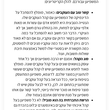
המשפיען עבורכם. להלן הקריטריונים:
קשר טוב עם העוקבים:
כאמור, מומלץ להסתכל על
הדינמיקה של המשפיען עם קהל העוקבים שלו.
הנטייה הטבעית היא לחפש אדם עם עשרות או מאות
אלפי עוקבים לפחות, וזה בהחלט גורם חשוב אך לא
העיקרי. הדבר הכי חשוב הוא להסתכל עד כמה
המשפיען בקשר הדוק עם עוקביו, גם אם הם לא מאוד
רבים. ניתן לראות עד כמה עוקביו מגיבים לו לפוסטים,
כמה תקשורת יש בסטורי שלו למשל באמצעות תיבת
שאלות-תשובות, ועוד.
סוג הקהל:
אמנם יש הרבה משפיענים אך כל אחד
עוסק בנושאים שונים ובעל קהל עוקבים שונה. מומלץ
מאוד לחפש את המשפיען שיש לו קהל עוקבים שעשוי
להתעניין במוצר שלכם. לדוגמא, משפיען המתעסק
בטיפוח וביוטי, ככל הנראה בעל קהל עוקבים
שמתעניין בתחום זה. לכן, כדאי לבעל עסק שיש לו
מוצר טיפוח או מוכר שירותי ביוטי, ליצור קשר עם אותו
משפיען על מנת שיפרסם אתכם בעמוד שלו.
הרשת החברתית בה הוא מוביל:
לא כל משפיען בעל
קהל איכותי של
עוקבים באינסטגרם
יבלוט בהכרח גם