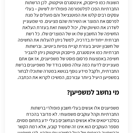
השונות כמו פייסבוק, אינטסגרם וטיקטוק. לכן הרשתות
החברתיות הפכו לפלטפורמה פופולרית לשיווק – בעלי
עסקים רבים קלטו את הפוטנציאל והם פועלים על מנת
לפרסם את המוצר או השירות שהם מציעים. מי שמעוניין
לשדרג את השיווק שלו, יכול לעשות זאת בעזרת העלאת
החשיפה של החשבון שלו או של המוצרים שלו. כל רשת
חברתית ייחודית בדרכיה, למשל ניתן להעלות את החשיפה
של חשבון יוטיוב בעזרת
קניית צפיות ביוטיוב
. וברשתות
חברתיות כמו
אינסטגרם
, פייסבוק וטיקטוק ניתן להגביר
חשיפה באמצעות פרסום פוסט של משפיענים, אז אם אתם
מעוניינים לדעת כמה עולה פוסט בודד של משפיענים ברשת
החברתית, ולקבל מידע נוסף בנושא במטרה שתוכלו לבחור
במשפיען היעיל ביותר עבורכם, המשיכו לקרוא את הכתבה.
מי נחשב למשפיען?
משפיענים אלו אנשים בעלי חשבון פופולרי ברשתות
החברתיות וקהל עוקבים משמעותי. לא מדובר בהכרח
בסלבריטאים אלא אנשים הנחשבים בעלי ידע בתחום מסוים.
מספר העוקבים הוא אינו זה שתמיד קובע, אלא רמת הקשר
וההשפעה הנצפית של בעל החשבון עם עוקביו. לכן
משפיען