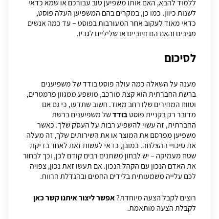
ללמוד להבא, האם אותו משפיען טוב עבורכם או שמא כדאי
לשנות כיוון. כמו כן, במקרים בהם המשפיען העלה פוסט,
כדאי מאוד לעקוב אחר המעורבות בפוסט – עד כמה אנשים
מגיבים והאם הם חיוביים או שליליים לגביו.
לסיכום
מענה על השאלה כמה עולה פוסט בודד של משפיענים
ברשת החברתית הוא קצת מורכב, מושפע ממגוון פרמטרים,
וטווח המחירים שלו רחב מאוד. חשוב שתדעו, כי גם אם
מדובר רק בקניית פוסט
בודד
של משפיענים ברשת
החברתית, זה עשוי להשפיע רבות על העסק שלך. כאשר
משפיען מפרסם את המוצר או את השירותים שלך, זה מעלה
את סיכויי ההצלחה. כמובן, כדאי לעשות זאת לאחר בדיקת
שטח מעמיקה – יש לבחון משתנים רבים קודם לכן, וכך לבחור
את האדם הנכון עם הקהל הנכון. אם תעשו זאת נכון, צפויה
לכם עלייה משמעותית בלידים החמים ובהגדלת הרווח.
רוצים לקבל הצעה מיוחדת?
אפשר ליצור איתנו קשר כאן
לקבלת הצעה מותאמת.