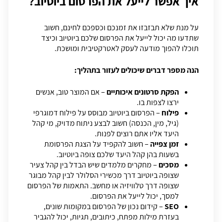
איך אפשר לייעל את הפרסום ביוטיוב?
על מנת שלא תבזבזו את זמנכם וכספכם לחינם, חשוב
שתדעו מה יכול לייעל את הפרסום שלכם ביוטיוב וכיצד
תוכלו להפוך מודעה לעסק לאטרקטיבית ומושכת.
הנה מספר דברים שיכולים לעזור בתהליך:
הפקת סרטונים איכותיים
– אם המוצר טוב, אנשים
ירצו לצפות בו.
פילוח
– הפרסום ביוטיוב מבוסס על פילוח דמוגרפי
(גיל, מין, הכנסה) חשוב לבצע ניתוח מדויק, מי קהל
היעד אליו אתם רוצים לפנות.
זמן צפייה
– חשוב להקפיד על הצגת הפרסומת
בשעות בהן קהל היעד שלכם צופה ביוטיוב.
מסכים
– מחקרים מלמדים שיש הבדל בין קהל צעיר
שצופה ביוטיוב דרך מכשירי הסלולר לבין קהל מבוגר
שצופה דרך טלוויזיה או מחשב. התאמות של הפרסום
למסך, יכול לייעל את הפרסום.
SEO
– קידום נכון של הפרסום במקומות שונים,
בעזרת מילות מפתח, כיתובים, תגיות, יכול להגביר