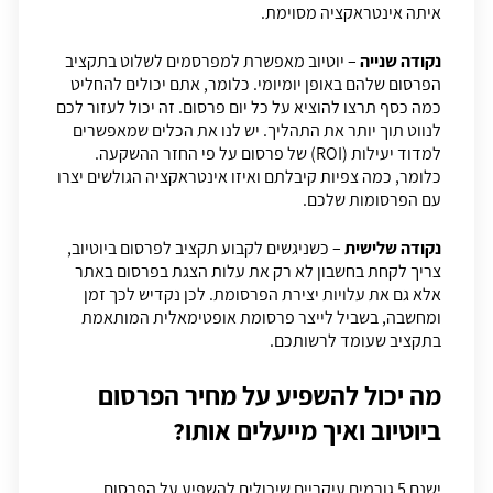
איתה אינטראקציה מסוימת.
נקודה שנייה
– יוטיוב מאפשרת למפרסמים לשלוט בתקציב
הפרסום שלהם באופן יומיומי. כלומר, אתם יכולים להחליט
כמה כסף תרצו להוציא על כל יום פרסום. זה יכול לעזור לכם
לנווט תוך יותר את התהליך. יש לנו את הכלים שמאפשרים
למדוד יעילות (ROI) של פרסום על פי החזר ההשקעה.
כלומר, כמה צפיות קיבלתם ואיזו אינטראקציה הגולשים יצרו
עם הפרסומות שלכם.
נקודה שלישית
– כשניגשים לקבוע תקציב לפרסום ביוטיוב,
צריך לקחת בחשבון לא רק את עלות הצגת בפרסום באתר
אלא גם את עלויות יצירת הפרסומת. לכן נקדיש לכך זמן
ומחשבה, בשביל לייצר פרסומת אופטימאלית המותאמת
בתקציב שעומד לרשותכם.
מה יכול להשפיע על מחיר הפרסום
ביוטיוב ואיך מייעלים אותו?
ישנם 5 גורמים עיקריים שיכולים להשפיע על הפרסום