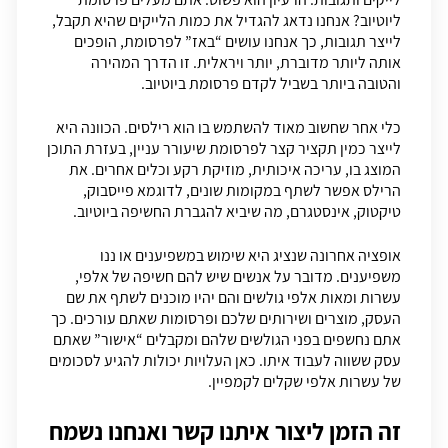
ליוטיוב? אנחנו נדאג להגדיל את כמות הלייקים שהיא תקבל,
לייצר תגובות, כך אנחנו עושים “באז” לפרסומת, הופכים
אותה ליותר מדוברת, יותר ויראלית. זו הדרך המהירה
והטובה ביותר בשביל לקדם פרסומת ביוטיוב.
כלי אחר שחשוב מאוד להשתמש בו הוא רילסים. הכוונה היא
לייצר כמין תקציר קצר לפרסומת שיעורר עניין, בעזרת התוכן
המוצג בו, עריכה איכותית, מוזיקת רקע וכלים אחרים. את
הרילס אפשר לשתף במקומות שונים, לדוגמא פייסבוק,
טיקטוק, אינסטגרם, מה שיביא להגברת החשיפה ביוטיוב.
אופציה אחרונה שנציג היא שימוש במשפיענים או ננו
משפיענים. מדובר על אנשים שיש להם חשיפה של אלפי,
עשרות ומאות אלפי גולשים והם יהיו מוכנים לשתף את שם
העסק, מוצרים ושירותים שלכם ופרסומות שאתם עורכים. כך
אתם נחשפים בפני הגולשים שלהם ומקבלים “אישור” שאתם
עסק ששווה לעבוד איתו. כאן העלויות יכולות להגיע לסכומים
של עשרות אלפי שקלים לקמפיין.
זה הזמן ליצור איתנו קשר ואנחנו נשמח