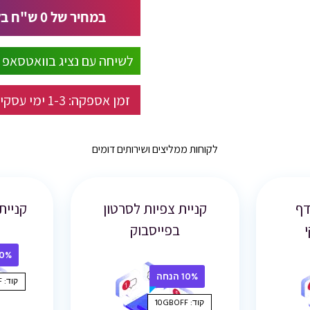
במחיר של
0
ש"ח בל
לשיחה עם נציג בוואטסאפ
זמן אספקה:
1-3
ימי עסקי
לקוחות ממליצים ושירותים דומים
דף
קניית צפיות לסרטון
קניית
בפייסבוק
10% הנ
10% הנחה
קוד: 10GBOFF
קוד: 10GBOFF