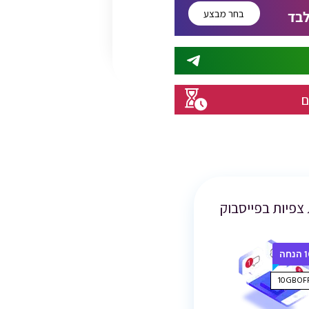
בחר מבצע
בד
ם
 צפיות בפייסבוק
חה