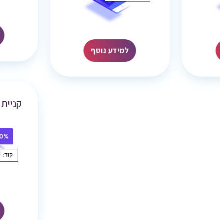
למידע נוסף
קניית 
10% הנ
קוד: 10GBOFF