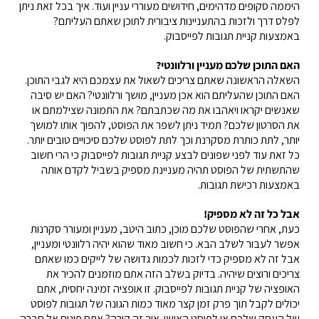
היממה סקופים מדהימים, חידושים מעוררי עניין ועוד. איך בכל זאת ניתן
לפלס דרך ולזכות בהתעניינות ציבורית לתוכן שאתם העליתם?
באמצעות קניית תגובות לפייסבוק.
האם התוכן שלכם מעניין ורלוונטי?
השאלה הראשונה שאתם צריכים לשאול את עצמכם היא לגבי התוכן.
האם התוכן שהעליתם הוא אכן מעניין, מושך ורלוונטי? האם יש סיבה
שאנשים יקראו ויאהבו את מה שכתבתם? את התמונה שצילמתם או
את הסרטון שלכם? תמיד ניתן לשפר את הפוסט, להפוך אותו למושך
יותר, לתת כותרת מסקרנת וכך לתת לפוסט שלכם סיכויים טובים יותר.
כל זאת עוד לפני שפונים לבצע קניית תגובות לפייסבוק כי הרי חשוב
שהתשתית של הפוסט תהיה מעניינת מספיק בשביל לקדם אותה
באמצעות רכישת תגובות.
אבל כל זה לא מספיק!
כעת, אחרי שהפוסט שלכם מוכן, כתוב היטב, מעניין ומעורר סקרנות
אפשר לעבור לשלב הבא. כי חשוב מאוד שהוא יהיה רלוונטי ומעניין,
אבל זה לא מספיק כדי לזכות לכמות גדושה של לייקים כמו שאתם
צריכים ורוצים שיהיה. בדיוק בשלב הזה אתם מוזמנים להכיר את
האופציה של קניית תגובות לפייסבוק. זו אופציה זמינה יחסית, אתם
יכולים לקבל תוך פרק זמן קצר מאוד כמות הגונה של תגובות לפוסט
של העסק שלכם או לפוסט האישי. איך זה קורה? אתם פונים אל חברה