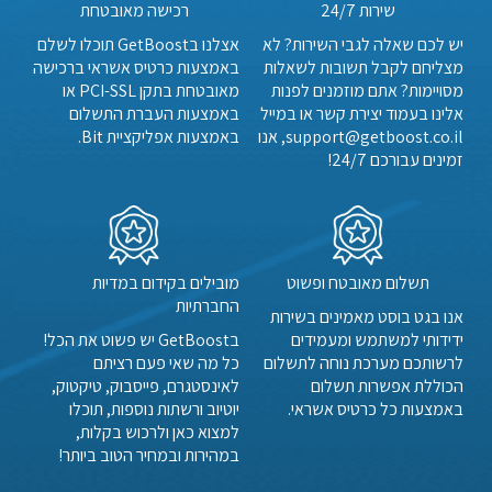
שירות 24/7
רכישה מאובטחת
יש לכם שאלה לגבי השירות? לא
אצלנו בGetBoost תוכלו לשלם
מצליחם לקבל תשובות לשאלות
באמצעות כרטיס אשראי ברכישה
מסויימות? אתם מוזמנים לפנות
מאובטחת בתקן PCI-SSL או
אלינו בעמוד יצירת קשר או במייל
באמצעות העברת התשלום
support@getboost.co.il, אנו
באמצעות אפליקציית Bit.
זמינים עבורכם 24/7!
תשלום מאובטח ופשוט
מובילים בקידום במדיות
החברתיות
אנו בגט בוסט מאמינים בשירות
ידידותי למשתמש ומעמידים
בGetBoost יש פשוט את הכל!
לרשותכם מערכת נוחה לתשלום
כל מה שאי פעם רציתם
הכוללת אפשרות תשלום
לאינסטגרם, פייסבוק, טיקטוק,
באמצעות כל כרטיס אשראי.
יוטיוב ורשתות נוספות, תוכלו
למצוא כאן ולרכוש בקלות,
במהירות ובמחיר הטוב ביותר!