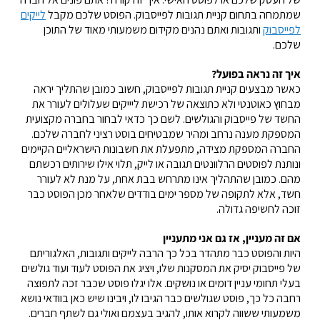
שמתמחה בתחום קניית תגובות לפייסבוק. הפוסט שלכם מקבל
לייקים
לפייסבוק
ותגובות ואתם נהנים מקידום משמעותי מאוד של התוכן
שלכם.
איך זה נראה בפועל?
כאשר מבצעים קניית תגובות לפייסבוק, חשוב כמובן שהתליך יראה
מבחוץ כאוטנטי ולא כתוצאה של רכישת ליייקים שעלולים לעורר את
החשד של פייסבוק והגולשים. לשם כך כדאי לבחור בחברה מקצועית
המספקת מענה נרחב ומהיר שמבטיחים בוסט רציני לחברה שלכם.
החברה המספקת מצידה, מתפעלת את חשבונות הישראליים הקיימים
ונותנת לפוסטים הרלוונטים תגובה או לייק, תלוי אילו שירותים רכשתם
מהם. כמובן שהתהליך אינו מתרחש בבת אחת, על מנת לא לעורר
חשד, אלא לתקופה של מספר ימים בודדים שלאחר מכן הפוסט כבר
זוכה לחשיפה גדולה.
אם זה מעניין, אז גם אני מתעניין
היות והפוסט כבר מתהדר בכל כך הרבה לייקים ותגובות, האלגוריתם
של פייסבוק יסיק את המסקנות שלו, ויציג את הפוסט לעוד ועוד גולשים
בעלי תחומי עניין דומים או נושקים. אלו יגלו פוסט שכבר זכה לתפוצה
רחבה כל כך, פוסט שגולשים כבר הגיבו לו, ויבינו שיש כאן בוודאי נושא
משמעותי ששווה לקרוא אותו, להגיב בעצמם ואולי גם לשתף חברים.