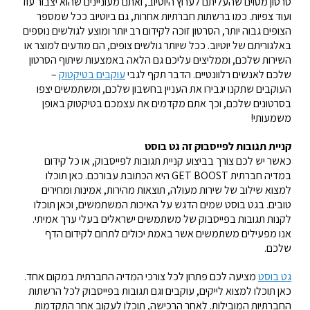
סרטון מסוים שהעליתם לערוץ היוטיוב, ואתם מעוניינים שהוא יצבור עוד
ועוד צפיות. כמו ברשתות חברתיות אחרות, גם ביוטיוב ככל שמספר
הצופים גבוה יותר, הסרטון זוכה לקידום רב יותר ומוצע לגולשים נוספים
באלגוריתם של יוטיוב. ככל שיותר גולשים צופים, הם מודעים למוצר או
השירות שלכם, וממליצים עליכם גם הלאה באמצעות שיתוף הסרטון
שלכם לאנשים רלוונטיים. הדבר תקף לגבי
עוקבים בטיקטוק
–
העוקבים שתקנו יגבירו את העניין בחשבון שלכם, ומשתמשים יצפו
בסרטונים שלכם, וכך אתם מקדמים את עצמכם בטיקטוק באופן
משמעותי!
קניית תגובות לפייסבוק זה גט בוסט
כאשר יש לכם צורך בביצוע קניית תגובות לפייסבוק, או כל קידום
במדיה חברתית GET BOOST היא הכתובת עבורכם. כאן תוכלו
למצוא שילוב של שירות מעולה, תוצאות מהירות, אמינות ומחירים
טובים. בגט בוסט שמים הדגש על האיכות המשתמשים, וכאן תוכלו
לקנות תגובות בפייסבוק של משתמשים ישראלים בעלי ערך אמיתי.
אנו מפעילים משתמשים אשר באמת יכולים לתרום לקידום הדף
שלכם.
גט בוסט
מציעה לכם פתרון לכל צורכי המדיה החברתית במקום אחד.
כאן תוכלו למצוא לייקים, עוקבים וגם תגובות בפייסבוק לכל הרשתות
החברתיות המובילות. לאחר הרכישה, תוכלו לעקוב אחר התקדמות