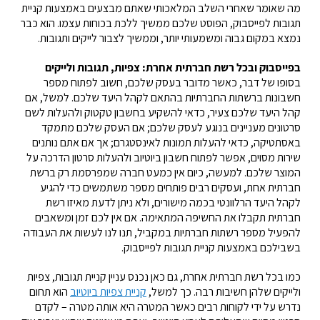
מה שאומר שאחרי השלב המלאכותי שאתם מבצעים באמצעות קניית
תגובות לפייסבוק, הפוסט שלכם ממשיך ללכת בכוחות עצמו. הוא כבר
נמצא במקום גבוה ומשמעותי יותר, וממשיך לצבור לייקים ותגובות.
בפייסבוק ובכל רשת חברתית אחרת: צפיות, תגובות ולייקים
בסופו של דבר, כאשר מדובר בעסק שלכם, חשוב לפתוח מספר
חשבונות ברשתות החברתיות בהתאם לקהל היעד שלכם. למשל, אם
קהל היעד שלכם צעיר, כדאי להשקיע בחשבון טקטוק ולהעלות לשם
סרטונים מעניינים בנוגע לעסק שלכם; אם העסק שלכם מתמקד
באסתטיקה, כדאי להעלות תמונות לאינסטגרם; אך אם אתם נותנים
שירות מסוים, אפשר לפתוח חשבון ביוטיוב ולהעלות סרטון הדרכה על
המוצר שלכם. למעשה, כיום אין כמעט חברה שמפרסמת רק ברשת
חברתית אחת, ועסקים רבים פותחים מספר משתמשים כדי להגיע
לקהל היעד הרלוונטי בכמה מישורים, ולא ניתן לדעת מאיזו רשת
חברתית תקבלו את החשיפה המתאימה. אם אין לכם זמן ומשאבים
להפעיל מספר רשתות חברתיות במקביל, תנו לנו לעשות את העבודה
בשבילכם באמצעות קניית תגובות לפייסבוק.
כמו בכל רשת חברתית אחרת, גם כאן נכנס עניין קניית תגובות, צפיות
ולייקים שלהן חשיבות רבה. כך למשל,
קניית צפיות ביוטיוב
הוא תחום
נדרש על ידי לקוחות רבים כאשר המטרה היא אותה מטרה – לקדם