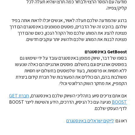
מודעה עם המסר הרצוי ולבחור כמה תרצו שהיא תעלה לכל
קליק/צפייה.
ברגע שהמודעה שלכם תעלה לאוויר, אנשים יוכלו לראות אותה בפיד
שלהם. בהיבט זה של הדברים, פוסטים ממומנים באינסטגרם הם דרך
מצוינת להציג את המותג שלכם מול הקהל הנכון, כשם שהם דרך
מצוינת לבנות את המותג שלכם ולהשיג יותר עוקבים חדשים.
GetBoost באינסטגרם
בסופו של דבר, שיווק ממומן באינסטגרם עובד על ידי שימוש גם
בפוסטים אורגניים וגם בתשלום. פוסטים אורגניים הם כאלה שנעשו
ללא חסויות או פרסומות, בעוד שלפוסטים בתשלום יש חסויות
משולבות בהם, הם כוללים את המעורבות של חברת קידום ביצירת
הקמפיין, את מחקר השוק הרלוונטי וכולי.
אם אתם צריכים סיוע בתהליכי השיווק שלכם באינסטגרם,
חברת GET
BOOST
מגיעה עם כל הניסיון, הדרכים, הידע והשיטות לייצר BOOST
לדף העסקי שלכם.
ראו גם:
לייקים ישראלים באינסטגרם