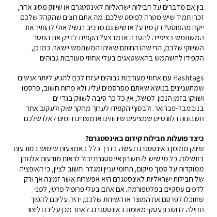
בין אם מדברים על חבילות ישראליות לאינסטגרם או שיווק מסוג אחר,
זכרו תמיד שיש מטרה לפוסט שלכם. מה אתם רוצים שהקהל שלכם
ייקח מהפוסט? רק מידע? או שיש גם מרכיב רגשי? אולי להותיר את
המשתמש בציפייה להטבה או מבצע? הקפידו לדייק את המסר
השיווקי שלכם, הרי שהו החותם שאיתו המשתמש יישאר. כמו כן,
הקפידו להשתמש בהאשטאגים בעלי אחוזי מעורבות גבוהים.
Hashtags עם אחוזי מעורבות גבוהים יעזרו לכם להגיע ליותר אנשים
שמתעניינים בנושא שאתם מפרסמים עליו. ולא פחות חשוב, פרסמו
ושווקו בזמן הנכון. למשל, אין כל כך סיבה לשווק בגדי ים
בנובמבר-פברואר. ולבסוף הקפידו לערוך מחקר שוק ולעקוב אחר
חשבונות רלוונטיים שמציעים שירותים או מוצרים דומים לאלו שלכם.
כיצד פועלות חבילות קידום באינסטגרם?
שיווק ממומן באינסטגרם נעשה בדרך כלל באמצעות שימוש במודעות
בתשלום. כל מי שיש לו חשבון אינסטגרם יכול לראות מודעות אלו והן
ממוקדות על סמך מיקום, תחומי עניין ומגדר. חשוב לציין, כי האופציה
של חבילות ישראליות לאינסטגרם היא אפשרות אשר זמינה אך ורק
לדפים עסקיים בפלטפורמה. אם אתם בעלי פרופיל פרטי, לפני
שתוכלו לפרסם את המוצר או השירות שלכם, יהיה עליכם להפוך
תחילה לחשבון עסקי מאומת באינסטגרם. לאחר מכן עליכם ליצור