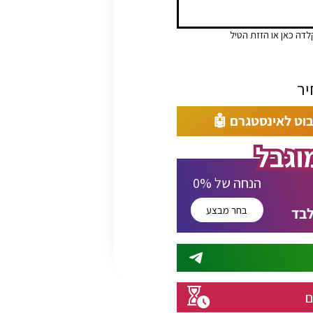
לדה כאן או הזזת הטיל
בוט לאינסטגרם 🤖
% הנחה של
0
בחר מבצע
בד
ם