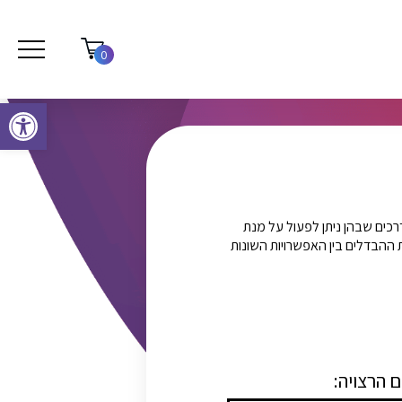
0
פתח סרגל נגישות
כים שבהן ניתן לפעול על מנת
פולרית אינסטגרם (Instagram): במאמר הבא נציג את ההבדלים בין האפשרויות השונות
ם הרצויה