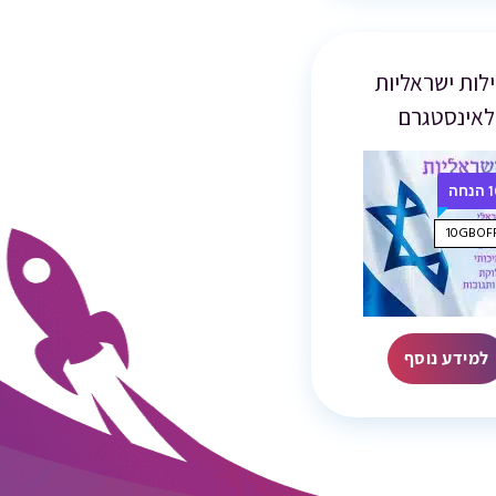
לות ישראליות
לאינסטגרם
חה
למידע נוסף