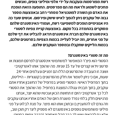
רשת מפורסמות ונעקבות על ידי אלפי ומיליוני צופים, ואנשים
מחכים לשמוע ולראות מה הם מפרסמים. התופעה הזאת הופכת
את האדם מן השורה לפוטנציאל מסחרי רחב ובאמצעות מספר
גבוה של עוקבים ניתן להפוך לאיש שיווק ופירסום. אנשים שעד כה
היו אנונימיים הופכים למשפיעני רשת, ועמודי האינסטגרם שלהם
מסוקרים בהתמדה בכל מקום. באמצעות קניית צפיות לסטורי
באינסטגרם שלכם חברת אינסטגרם תדאג להבליט את דף שלכם
על פני אחרים, וזה יוביל לעלייה בכמות הצפיות בסרטונים שלכם
,
בכמות הלייקים שתקבלו ובמספר העוקבים שלכם
.
מה זה סטורי באינסטגרם?
הסטורי הוא פיצ’ר המאפשר למשתמשי אינסטגרם לפרסם תמונות או
סרטוני וידאו קצרים של עד 15 שניות. מה שהופך אותו לאטרקטיבי
ושונה זו העובדה שהסרטונים הללו הם זמניים ונעלמים אחרי 24
שעות, אם כי ניתן לשמור את חלק מהסרטונים בקטגוריות – הייליטס,
בתוך הפרופיל האישי. הסטורי מופיע בפרופיל של החשבון אחריו אתם
עוקבים, בתוך תבנית עגולה המוצגת בפרופיל. מה שהופך את הסטורי
לכל כך אטרקטיבי היום זו תחושת הכאן ועכשיו שהוא יוצר, אנחנו
מרגישים חלק בלתי נפרד משגרת היום של האדם אחריו אנחנו עוקבים
וזה גורם לנו להתעניין בו ובתוכן אותו הוא מיצר. על מנת לבלוט על פני
מיליוני משתמשים נוספים באינסטגרם לא מספיק ליצר רק תוכן טוב,
אלא גם להראות שיש לך כבר קהל מאחוריך (הרבה צפיות בסטורי