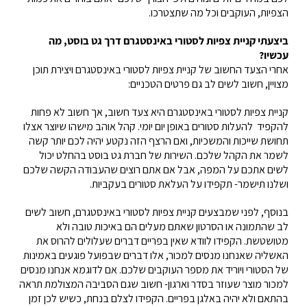
הצפיות, העוקבים וכל מה שתצטרכו.
ביצעתי קניית צפיות לסטורי באינסטגרם דרך גט בוסט, מה
עכשיו
?
אחרי הצעד החשוב של קניית צפיות לסטורי באינסטגרם ויצירת תוכן
מצויין, חשוב לשים לב גם פרטים הטכניים:
קניית צפיות לסטורי באינסטגרם היא צעד חשוב, אך חשוב לא פחות
להקפיד להעלות סטורים באופן יום יומי. קהל אוהב מישהו שיוצר אצלו
תחושת שייכות והמשכיות, ואם הרצף הזה נקטע יהיה לכם יותר קשה
לשמר את הקהל שלכם. השירות של חברת גט בוסט בהחלט יכול
לשים אתכם על המפה, אבל אם אתם רוצים שהעבודה הקשה שלכם
ושלנו תישמר- תקפידו על העלאת סטורים בעקביות.
בנוסף, לפני שמבצעים קניית צפיות לסטורי באינסטגרם, חשוב לשים
לב שהתמונה או הסרטון שאתם מעלים הם באיכות טובה ולא
מטושטשת. הקפידו לוודא שאין בפריים דברים שעלולים להרוס את
האשליה שאנחנו מנסים למכור, אלו דברים שבפועל פוגעים באמינות
של הסטורי ויוריד את מספר העוקבים שלכם. אם לדוגמא אנחנו מנסים
למכור מוצר שעוזר בסדר וארגון- חשוב שגם הסביבה המצולמת תראה
בהתאם ולא יהיה באלגן בפריים. הקפידו לצלם בנחת, כשיש לכן זמן