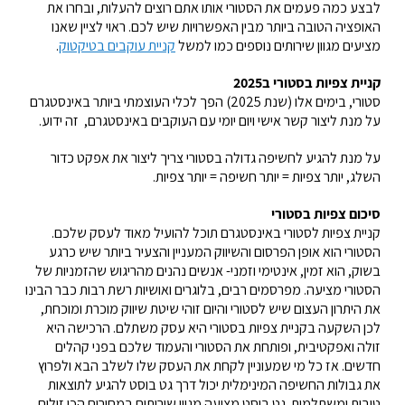
לבצע כמה פעמים את הסטורי אותו אתם רוצים להעלות, ובחרו את
האופציה הטובה ביותר מבין האפשרויות שיש לכם. ראוי לציין שאנו
מציעים מגוון שירותים נוספים כמו למשל
קניית עוקבים בטיקטוק
.
קניית צפיות בסטורי ב2025
סטורי, בימים אלו (שנת 2025) הפך לכלי העוצמתי ביותר באינסטגרם
על מנת ליצור קשר אישי ויום יומי עם העוקבים באינסטגרם, זה ידוע.
על מנת להגיע לחשיפה גדולה בסטורי צריך ליצור את אפקט כדור
השלג, יותר צפיות = יותר חשיפה = יותר צפיות.
סיכום צפיות בסטורי
קניית צפיות לסטורי באינסטגרם תוכל להועיל מאוד לעסק שלכם.
הסטורי הוא אופן הפרסום והשיווק המעניין והצעיר ביותר שיש כרגע
בשוק, הוא זמין, אינטימי וזמני- אנשים נהנים מהריגוש שהזמניות של
הסטורי מציעה. מפרסמים רבים, בלוגרים ואושיות רשת רבות כבר הבינו
את היתרון העצום שיש לסטורי והיום זוהי שיטת שיווק מוכרת ומוכחת,
לכן השקעה בקניית צפיות בסטורי היא עסק משתלם. הרכישה היא
זולה ואפקטיבית, ופותחת את הסטורי והעמוד שלכם בפני קהלים
חדשים. אז כל מי שמעוניין לקחת את העסק שלו לשלב הבא ולפרוץ
את גבולות החשיפה המינימלית יכול דרך גט בוסט להגיע לתוצאות
טובות ומשתלמות. גט בוסט מציעה מגוון שירותים במחירים הכי זולים