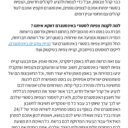
כבר קהל מבוסס, אבל כדי לצמוח ולהגיע לקהלים חדשים, הצפיות
בסטורי יפתחו אתכם לצופים נוספים, ואינסטגרם תקפיץ אתכם לעוד
קהלים עם תחומי עניין דומים.
למה לקנות צפיות לסטורי באינסטגרם דווקא
איתנו
?
חברת גט בוסט היא מהמובילות בתחום השיווק ופרסום ברשתות
המדיה השונות ומציעה את שירותיה במגוון רחב של רשתות חברתיות,
החל מקניית צפיות בסטורי באינסטגרם ועד
קניית עוקבים באינסטגרם
,
לייקים לפוסטים בפייסבוק, קניית צפיות בטיקטוק ועוד.
עם זאת הרשת פועלת באופן דיסקרטי, איכותי ואמין. אם תבצעו קניית
צפיות לסטורי באינסטגרם, חשוב שתדעו שהעוקבים והצפיות שתקבלו
יגיעו במהירות אך באופן מאוזן שלא יעורר חשד, וכל החשבונות הם של
משתמשים ישראלים אמיתיים. גט בוסט מאפשרת לכם ליהנות
מחשיפה גדולה ומהירה בקלי קלות. השירותים שלנו יאפשרו לכם
להגיע אל קהל ישראלי חדש, דבר אשר ישפר את החשיפה הכללית
של חשבון האינסטגרם שלכם, ולא רק למספר הצפיות בסטורי שלכם.
יש לכך ערך שיווקי רב עבור כל מי שמקדיש חשיבות לחשבון
האינסטגרם שלו. בנוסף גט בוסט מתחייבת לשירות מהיר של 24/7
ויעזרו בכל בעיה ושאלה שיש לכם בנושא, וישמחו לכוון אתכם לפתרון
האידאלי עבור הבעיה המדויקת לכם ברשת. כל האיכות הזו מוצעת
לכם במחירים זולים ונוחים ולפי הצורך שלכם- אתם בוחרים את כמות