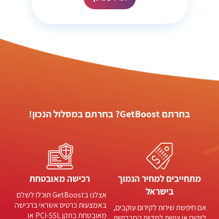
בחרתם GetBoost? בחרתם במסלול הנכון!
מתחייבים למחיר הנמוך
רכישה מאובטחת
בישראל
אצלנו בGetBoost תוכלו לשלם
באמצעות כרטיס אשראי ברכישה
אם חיפשת שירות לקידום עוקבים,
מאובטחת בתקן PCI-SSL או
לייקים או צפיות למדיות החברתיות