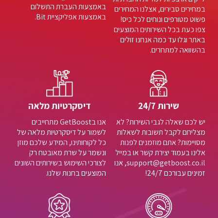
באמצעות העברת התשלום
במחירים סבירים, אצלנו המחירים
באמצעות אפליקציית Bit.
פשוט מטורפים ונוחים לכל כיס!
צפו כעת בכל השירותים המוצעים
באתר וגלו עד כמה אנחנו זולים
בהשוואה למתחרים.
שירות 24/7
דיסקרטיות מלאה
יש לכם שאלה לגבי השירות? לא
אנו בGetBoost מתחייבים
מצליחם לקבל תשובות לשאלות
לשמור על דיסקרטיות מלאה של
מסויימות? אתם מוזמנים לפנות
כל לקוחותינו, המידע שלכם מוזן
אלינו בעמוד יצירת קשר או במייל
ונשמר על שרת מאובטח רק
support@getboost.co.il, אנו
לצורכי השימוש בשירותים השונים
זמינים עבורכם 24/7!
המוצעים בחנות שלנו.