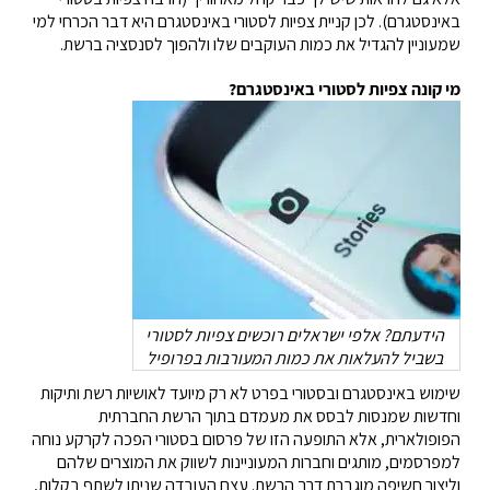
באינסטגרם). לכן קניית צפיות לסטורי באינסטגרם היא דבר הכרחי למי
שמעוניין להגדיל את כמות העוקבים שלו ולהפוך לסנסציה ברשת.
מי קונה צפיות לסטורי באינסטגרם?
הידעתם? אלפי ישראלים רוכשים צפיות לסטורי
בשביל להעלאות את כמות המעורבות בפרופיל
שימוש באינסטגרם ובסטורי בפרט לא רק מיועד לאושיות רשת ותיקות
וחדשות שמנסות לבסס את מעמדם בתוך הרשת החברתית
הפופולארית, אלא התופעה הזו של פרסום בסטורי הפכה לקרקע נוחה
למפרסמים, מותגים וחברות המעוניינות לשווק את המוצרים שלהם
וליצור חשיפה מוגברת דרך הרשת. עצם העובדה שניתן לשתף בקלות,