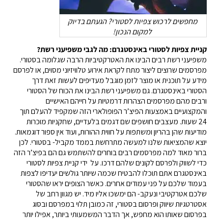
מחפשים לרכוש צפיות לסטורי? הגעתם בדיוק
למקום הנכון!
קניית צפיות לסטורי באינסטגרם: מה לגבי משפיעני רשת?
משפיעני רשת רבים הבינו את האטרקטיביות הרבה שגלומה בסטורי.
מפרסמים שרוצים ליצור מתח לקראת אירוע טלוויזיוני מסוים, או לפרסם
מידע על תוכנית או מוצר לזמן מוגבל מעדיפים לעשות זאת דרך
הסטורי באינסטגרם. גם משפיעני רשת הבינו את הכוח של הסטורי
ורבים מהם מפרסמים הצהרות דרמטיות על חייהם האישיים
והמקצועיים באמצעות הפיצ’ר הפופולארי הזה שמקפיד להעלם תוך
24 שעות. מעצבים חושפים שם דגמים בלעדיים, שחקניות מוכרות
מודיעות שהן בהריון ומשתפות על חווית ההורות, ועוד אין ספור דוגמאות.
יוצא שהמציאות שלנו למעשה מתרחשת בממד מקביל- בסטורי. לכן
ברור מאוד למה מפרסמים רבים בוחרים להשתמש גם הם בפיצ’ר הזה
כדי לשווק ולפרסם לקונים שלהם דרכו. על ידי קניית צפיות לסטורי
באינסטגרם אתם תוכלו להבטיח שכמה שיותר גולשים יעדיפו לצפות
בעמוד שלכם על פני עמודים אחרים. כאשר הצופים יראו שהסטורי
שלכם אטרקטיבי ונעקב- הם ימשכו אליו מיד. יש מגוון רחב של
אסטרטגיות שיווק ופרסום בסטורי, זה כמובן תלוי במפרסם ובסוג
בפרסום שאותו הוא מחפש, אך הדבר המשמעותי ביותר, אפילו יותר