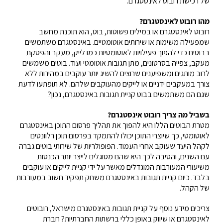
של רכישת רובוט לאינסטגרם.
מהו רובוט לאינסטגרם?
רובוט לאינסטגרם או במילים פשוטות, בוט, הוא תוכנת מחשב
שמפעילה משימות או שירותים אוטומטיים. באינסטגרם משתמשים
בבוטים כדי להפוך פעילויות לאוטומטיות כמו לייק, מעקב והפסקת
מעקב, צפייה בסרטונים, מתן תגובות אוטומטי ועוד. בוטים משמשים
לרוב מותגים ומשפיענים שרוצים להשיג יותר עוקבים במהירות ללא
צורך במעקבים ידניים או לייקים מהעוקבים שלהם. לא תופתעו לדעת
שגם הם משתמשים בבוט קניית תגובות באינסטגרם, נכון?
בשביל מה צריך רובוט אינסטגרם?
מטרת הבוטים הללו היא להפוך את תהליך פרסום התוכן באינסטגרם
לאוטומטי, כך שיוצרי התוכן יכולו להתמקד בפרסום תוכן רלוונטים
לקהל היעד שעוקב אחרי העמוד. הפופולריות של שירותי בוטים גברה
עם השנים, והסיבה לכך היא שהם מסוגלים לייצר יותר הכנסות
משיעורי המעורבות המוגדלים מאשר על ידי קניית לייקים או עוקבים
בלבד. כיום קניית תגובות באינסטגרם משחק תפקיד חשוב במעורבות
של הקהל.
צריכים מידע נוסף על קניית תגובות באינסטגרם מישראל, רובוטים
לאינסטגרם או שיווק באופן כללי ברשתות החברתיות? חברת