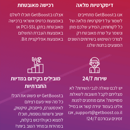
דיסקרטיות מלאה
רכישה מאובטחת
אנו בGetBoost מתחייבים
אצלנו בGetBoost תוכלו לשלם
לשמור על דיסקרטיות מלאה של
באמצעות כרטיס אשראי ברכישה
כל לקוחותינו, המידע שלכם מוזן
מאובטחת בתקן PCI-SSL או
ונשמר על שרת מאובטח רק
באמצעות העברת התשלום
לצורכי השימוש בשירותים השונים
באמצעות אפליקציית Bit.
המוצעים בחנות שלנו.
שירות 24/7
מובילים בקידום במדיות
החברתיות
יש לכם שאלה לגבי השירות? לא
מצליחם לקבל תשובות לשאלות
בGetBoost יש פשוט את הכל!
מסויימות? אתם מוזמנים לפנות
כל מה שאי פעם רציתם
אלינו בעמוד יצירת קשר או במייל
לאינסטגרם, פייסבוק, טיקטוק,
support@getboost.co.il, אנו
יוטיוב ורשתות נוספות, תוכלו
זמינים עבורכם 24/7!
למצוא כאן ולרכוש בקלות,
במהירות ובמחיר הטוב ביותר!