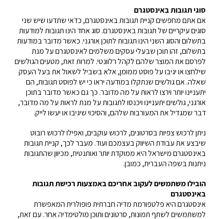
סוגי תגובות באינסטגרם
אם אתם מחפשים קניית תגובות באינסטגרם, כדאי שתדעו שיש שני
סוגים עיקריים של תגובות באינסטגרם. סוג אחד הינו תגובות למודעות
בתשלום והסוג השני הינו תגובות לתוכן אורגני. כאשר מדובר במודעות
בתשלום, זהו תוכן שבעלי עסקים משלמים לאינסטגרם על מנת
לפרסם את המוצר שלהם לקהל רלוונטי. למרות זאת, מטעים הגולשים
שילחצו או יגיבו על פוסט ממומן, אלא בשביל לשאול את בעל העסק
שאלה. אם גולשים שנתקלו במודעה יראו כי יש לפוסט תגובות, הם
יתעניינו יותר וירצו לראות על מה מדובר. כך גם כאשר מדובר בתוכן
אורגני, גולשים יתעניינו ויכנסו לתגובות על מנת לראות על מה מדובר,
דבר שמגדיל את המעורבות שלהם, והסיכוי שיגיבו או יעשו לייק.
ניתן לרכוש צפיות בסרטונים, לרכוש עוקבים, ואפילו לרכוש רובוט
שיבצע את עבודת השיווק בעצמכם ועוד. מעבר לכך, קניית תגובות
באינסטגרם מישראל היא ממוקדת יותר ואותנטית, מכיוון שהתגובות
ניתנות בשפה העברית, כמובן.
הובילו משתמשים לעקוב אחריכם באמצעות רכישת תגובות
באינסטגרם
אינסטגרם היא פלטפורמת מדיה חברתית פופולרית המאפשרת
למשתמשים לשתף תמונות, סרטונים ותוכן מולטימדיה אחר. עם זאת,