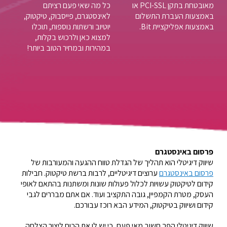
מאובטחת בתקן PCI-SSL או
כל מה שאי פעם רציתם
באמצעות העברת התשלום
לאינסטגרם, פייסבוק, טיקטוק,
באמצעות אפליקציית Bit.
יוטיוב ורשתות נוספות, תוכלו
למצוא כאן ולרכוש בקלות,
במהירות ובמחיר הטוב ביותר!
פרסום באינסטגרם
שיווק דיגיטלי הוא תהליך של הגדלת טווח ההגעה והמעורבות של
פרסום באינסטגרם
ערוצים דיגיטליים, לרבות ברשת טיקטוק. חבילות
קידום לטיקטוק עשויות לכלול פעולות שונות ומשתנות בהתאם לאופי
העסק, מטרת הקמפיין, גובה התקציב ועוד. אם אתם מבררים לגבי
קידום ושיווק בטיקטוק, המידע הבא רוכז עבורכם.
שיווק דיגיטלי הפך חשוב מאי פעם, כי יש לו את הכוח ליצור הצלחה