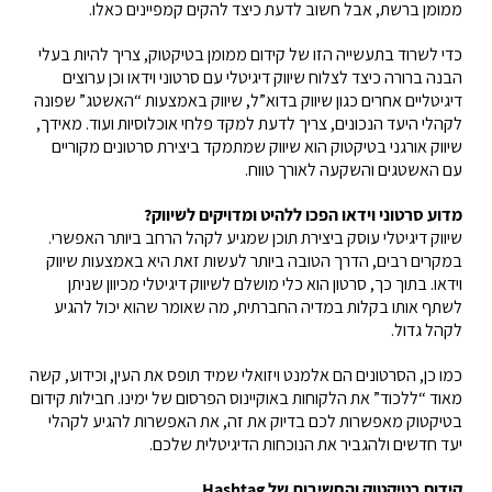
ממומן ברשת, אבל חשוב לדעת כיצד להקים קמפיינים כאלו.
כדי לשרוד בתעשייה הזו של קידום ממומן בטיקטוק, צריך להיות בעלי
הבנה ברורה כיצד לצלוח שיווק דיגיטלי עם סרטוני וידאו וכן ערוצים
דיגיטליים אחרים כגון שיווק בדוא”ל, שיווק באמצעות “האשטג” שפונה
לקהלי היעד הנכונים, צריך לדעת למקד פלחי אוכלוסיות ועוד. מאידך,
שיווק אורגני בטיקטוק הוא שיווק שמתמקד ביצירת סרטונים מקוריים
עם האשטגים והשקעה לאורך טווח.
מדוע סרטוני וידאו הפכו ללהיט ומדויקים לשיווק?
שיווק דיגיטלי עוסק ביצירת תוכן שמגיע לקהל הרחב ביותר האפשרי.
במקרים רבים, הדרך הטובה ביותר לעשות זאת היא באמצעות שיווק
וידאו. בתוך כך, סרטון הוא כלי מושלם לשיווק דיגיטלי מכיוון שניתן
לשתף אותו בקלות במדיה החברתית, מה שאומר שהוא יכול להגיע
לקהל גדול.
כמו כן, הסרטונים הם אלמנט ויזואלי שמיד תופס את העין, וכידוע, קשה
מאוד “ללכוד” את הלקוחות באוקיינוס הפרסום של ימינו. חבילות קידום
בטיקטוק מאפשרות לכם בדיוק את זה, את האפשרות להגיע לקהלי
יעד חדשים ולהגביר את הנוכחות הדיגיטלית שלכם.
קידום בטיקטוק והחשיבות של Hashtag