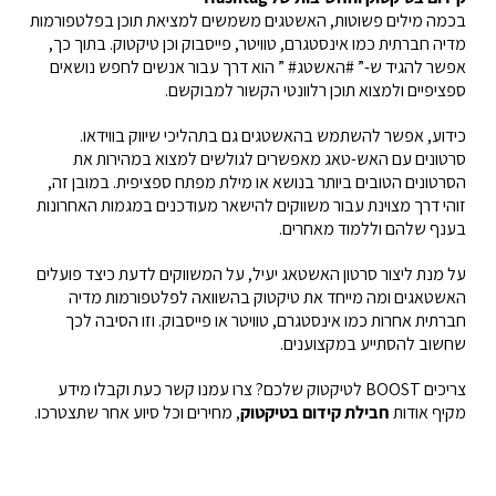
בכמה מילים פשוטות, האשטגים משמשים למציאת תוכן בפלטפורמות
מדיה חברתית כמו אינסטגרם, טוויטר, פייסבוק וכן טיקטוק. בתוך כך,
אפשר להגיד ש-” #האשטג# ” הוא דרך עבור אנשים לחפש נושאים
ספציפיים ולמצוא תוכן רלוונטי הקשור למבוקשם.
כידוע, אפשר להשתמש בהאשטגים גם בתהליכי שיווק בווידאו.
סרטונים עם האש-טאג מאפשרים לגולשים למצוא במהירות את
הסרטונים הטובים ביותר בנושא או מילת מפתח ספציפית. במובן זה,
זוהי דרך מצוינת עבור משווקים להישאר מעודכנים במגמות האחרונות
בענף שלהם וללמוד מאחרים.
על מנת ליצור סרטון האשטאג יעיל, על המשווקים לדעת כיצד פועלים
האשטאגים ומה מייחד את טיקטוק בהשוואה לפלטפורמות מדיה
חברתית אחרות כמו אינסטגרם, טוויטר או פייסבוק. וזו הסיבה לכך
שחשוב להסתייע במקצוענים.
צריכים BOOST לטיקטוק שלכם? צרו עמנו קשר כעת וקבלו מידע
מקיף אודות
חבילת קידום בטיקטוק
, מחירים וכל סיוע אחר שתצטרכו.