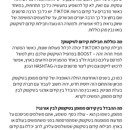
עסקית. עם זאת, לא קל להשפיע בתעשייה כל כך תחרותית, במיוחד
כאשר מדברים על קידום ברשת TIKTOK. יש כל כך הרבה סרטונים
שם בחוץ וכל כך הרבה יוצרים מוכשרים, עד שלפעמים המשימה של
שיווק נראית בלתי אפשרית. ולמטרה הזו נועדו חבילות קידום לטיקטוק.
בואו נבין מהן כוללות.
מה כוללות חבילות קידום לטיקטוק?
חבילת קידום לTIKTOK יכולה לכלול פעולות שונות, כאשר המטרה
תמיד תהיה זהה – BOOST בפרופיל הטיקטוק שלכם. ניתן למשל
לפרסם עליכם כתבת יח”צ באחד מהמגזינים הידועים בארץ, אפשר
לרכוש לייקים וגם ניתן ליצור סרטונים עם ה-HASHTAG הנכון.
כמו כן, בשנים האחרונות החלה האופציה של קידום ממומן בטיקטוק.
מכיוון שהתחום הזה יחסית חדש, יהיה חשוב לעבוד עם חברת קידום
בעלת מוניטין. בואו נבין מה ההבדל בין קידום אורגני בטיקטוק לבין
קידום ממומן, המשיכו לקרוא.
מה ההבדל בין קידום ממומן בטיקטוק לבין אורגני?
ממומן, כשמו כן הוא – עולה כסף. משמע, אתם משלמים מכיסכם על
מודעות ממומנות בטיקטוק שמתפרסמות בפני משתמשים בעולם או
בארץ. חבילות קידום בטיקטוק שמשלמים עליהן, לרוב יכללו גם קידום