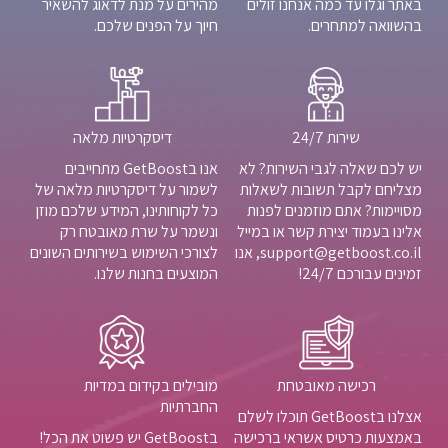
באתר וגלו עד כמה אנחנו זולים
מהירים על מנת לדאוג להשאיר
בהשוואה למתחרים.
חיוך על הפנים שלכם.
שירות 24/7
דיסקרטיות מלאה
יש לכם שאלה לגבי השירות? לא
אנו בGetBoost מתחייבים
מצליחם לקבל תשובות לשאלות
לשמור על דיסקרטיות מלאה של
מסויימות? אתם מוזמנים לפנות
כל לקוחותינו, המידע שלכם מוזן
אלינו בעמוד יצירת קשר או במייל
ונשמר על שרת מאובטח רק
support@getboost.co.il, אנו
לצורכי השימוש בשירותים השונים
זמינים עבורכם 24/7!
המוצעים בחנות שלנו.
רכישה מאובטחת
מובילים בקידום במדיות
החברתיות
אצלנו בGetBoost תוכלו לשלם
באמצעות כרטיס אשראי ברכישה
בGetBoost יש פשוט את הכל!