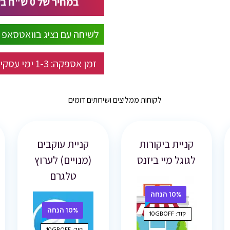
במחיר של
0
ש"ח בל
לשיחה עם נציג בוואטסאפ
זמן אספקה:
1-3
ימי עסקי
לקוחות ממליצים ושירותים דומים
קניית ביקורות
קניית עוקבים
לגוגל מיי ביזנס
(מנויים) לערוץ
טלגרם
10% הנחה
10% הנחה
קוד: 10GBOFF