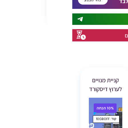
בד
ם
קניית מנויים
לערוץ דיסקורד
10% הנחה
קוד: 10GBOFF