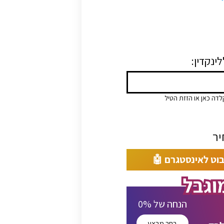
לינקדין
לדה כאן או הזזת הטיל
בוט לאינסטגרם 🤖
% הנחה של
0
בחר מבצע