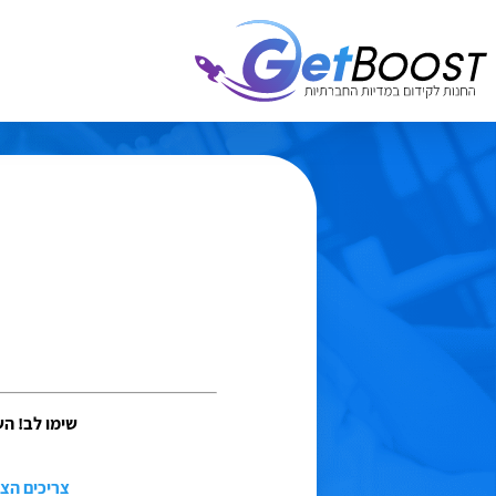
ר
שימו לב! השי
צריכים הצ