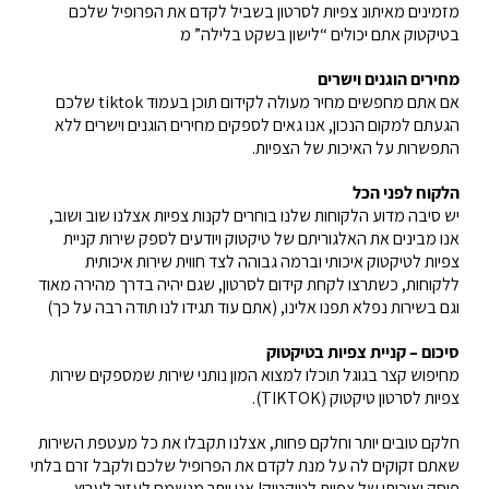
מזמינים מאיתונ צפיות לסרטון בשביל לקדם את הפרופיל שלכם
בטיקטוק אתם יכולים “לישון בשקט בלילה” מ
מחירים הוגנים וישרים
אם אתם מחפשים מחיר מעולה לקידום תוכן בעמוד tiktok שלכם
הגעתם למקום הנכון, אנו גאים לספקים מחירים הוגנים וישרים ללא
התפשרות על האיכות של הצפיות.
הלקוח לפני הכל
יש סיבה מדוע הלקוחות שלנו בוחרים לקנות צפיות אצלנו שוב ושוב,
אנו מבינים את האלגוריתם של טיקטוק ויודעים לספק שירות קניית
צפיות לטיקטוק איכותי וברמה גבוהה לצד חווית שירות איכותית
ללקוחות, כשתרצו לקחת קידום לסרטון, שגם יהיה בדרך מהירה מאוד
וגם בשירות נפלא תפנו אלינו, (אתם עוד תגידו לנו תודה רבה על כך)
סיכום – קניית צפיות בטיקטוק
מחיפוש קצר בגוגל תוכלו למצוא המון נותני שירות שמספקים שירות
צפיות לסרטון טיקטוק (TIKTOK).
חלקם טובים יותר וחלקם פחות, אצלנו תקבלו את כל מעטפת השירות
שאתם זקוקים לה על מנת לקדם את הפרופיל שלכם ולקבל זרם בלתי
פוסק ואיכותי של צפיות לטיקטוק! אנו יותר מנשמח לעזור לערוץ