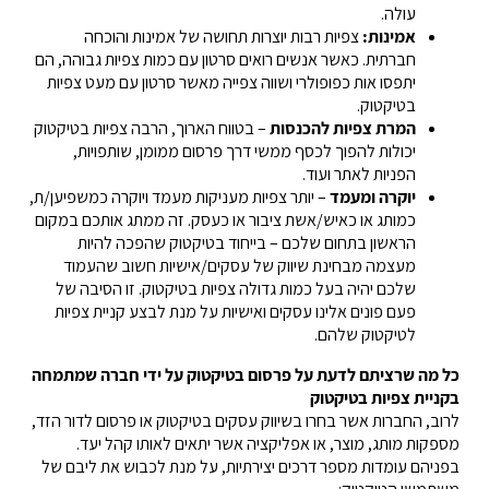
עולה.
אמינות:
צפיות רבות יוצרות תחושה של אמינות והוכחה
חברתית. כאשר אנשים רואים סרטון עם כמות צפיות גבוהה, הם
יתפסו אות כפופולרי ושווה צפייה מאשר סרטון עם מעט צפיות
בטיקטוק.
המרת צפיות להכנסות
– בטווח הארוך, הרבה צפיות בטיקטוק
יכולות להפוך לכסף ממשי דרך פרסום ממומן, שותפויות,
הפניות לאתר ועוד.
יוקרה ומעמד
– יותר צפיות מעניקות מעמד ויוקרה כמשפיען/ת,
כמותג או כאיש/אשת ציבור או כעסק. זה ממתג אותכם במקום
הראשון בתחום שלכם – בייחוד בטיקטוק שהפכה להיות
מעצמה מבחינת שיווק של עסקים/אישיות חשוב שהעמוד
שלכם יהיה בעל כמות גדולה צפיות בטיקטוק. זו הסיבה של
פעם פונים אלינו עסקים ואישיות על מנת לבצע קניית צפיות
לטיקטוק שלהם.
כל מה שרציתם לדעת על פרסום בטיקטוק על ידי חברה שמתמחה
בקניית צפיות בטיקטוק
לרוב, החברות אשר בחרו בשיווק עסקים בטיקטוק או פרסום לדור הזד,
מספקות מותג, מוצר, או אפליקציה אשר יתאים לאותו קהל יעד.
בפניהם עומדות מספר דרכים יצירתיות, על מנת לכבוש את ליבם של