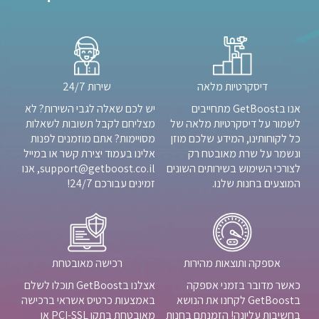
דיסקרטיות מלאה
שירות 24/7
אנו בGetBoost מתחייבים
יש לכם שאלה לגבי השירות? לא
לשמור על דיסקרטיות מלאה של
מצליחם לקבל תשובות לשאלות
כל לקוחותינו, המידע שלכם מוזן
מסויימות? אתם מוזמנים לפנות
ונשמר על שרת מאובטח רק
אלינו בעמוד יצירת קשר או במייל
לצורכי השימוש בשירותים השונים
support@getboost.co.il, אנו
המוצעים בחנות שלנו.
זמינים עבורכם 24/7!
אספקה ותוצאות מהירות
רכישה מאובטחת
כאשר מדובר בזמני אספקה
אצלנו בGetBoost תוכלו לשלם
בGetBoost לקחנו את הנושא
באמצעות כרטיס אשראי ברכישה
בחשיבות עליונה! הזמנתם בחנות
מאובטחת בתקן PCI-SSL או