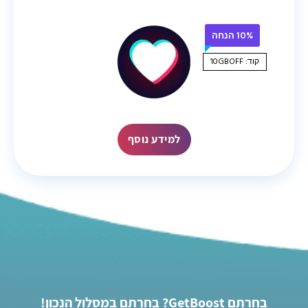
10% הנחה
קוד: 10GBOFF
למידע נוסף
בחרתם GetBoost? בחרתם במסלול הנכון!