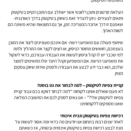
משתמשי הטיקטוק:
העלאת סרטונים ותוכן רלוונטי אשר ישתלב עם התוכן הקיים בטיקטוק
ויתאים לצעירים- ניתן להגדיר זאת כשיווק בטיקטוק בדרך האורגנית-
שאמנם זו דרך ארוכה המצריכה זמן, אך גם התוצאות שהיא משיגה הם
לטווח הארוך.
שיתופי פעולה עם משפיעני רשת- אם אינכם מעוניינים ליצור את התוכן
בעצמכם, חוששים מחוסר הניסיון, או רוצים לקצר את התהליך ולתת
למי שכבר יש לו קהל וניסיון לעשות את העבודה עבורכם, כדאי לשקול
את משפיעני הרשת. אם המשפיען וקהל היעד שלו מתאימים למוצר
שלכם, הוא כבר ידע לבצע את העבודה ולספק שירות שיווק עסקים
מצוין.
קניית צפיות לטיקטוק – למה לבחור את גט בוסט?
לא פעם שואלים אותנו לקוחות “למה לבחור דווקא בכם עבור קניית
צפיות לטיקטוק שלי?” – אנו גאים לספק לכם את התשובה המלאה
שאנו מספקים ללקוחותינו:
רכישת צפיות בטיקטוק מבית איכותי
לאחר שנים רבות בתחום אנו יודעים מה כדאי ומה אסור לעשות על
מנת לבצע רכישת צפיות בטיקטוק איכותית ובטוחה, אז כשאתם