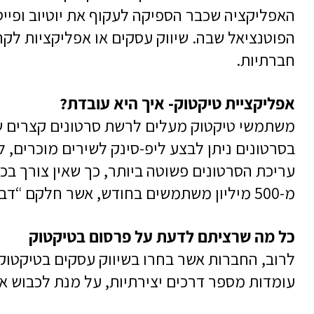
האפליקציה שכבר הספיקה לעקוף את יוטיוב ופייס
הפוטנציאל שבה. שיווק עסקים או אפליקציות לק
חברתיות.
אפליקציית טיקטוק- איך היא עובדת?
משתמשי טיקטוק מעלים לרשת סרטונים קצרים של עד 60 שניות, הפופולאריים ביותר הם דווקא סרטונים קצרים יותר-
בסרטונים ניתן לבצע ליפ-סינק לשירים מוכרים, ל
עריכת הסרטונים פשוטה ביותר, כך שאין צורך בכיש
מ-500 מיליון משתמשים בחודש, אשר חלקם “דבוקים” למסך ולאפליקציה- לפרסום בטיקטוק ושיווק בטיקטוק בהחלט יש פוטנציאל אדיר.
כל מה שרציתם לדעת על פרסום בטיקטוק
לרוב, החברות אשר בחרו בשיווק עסקים בטיקטוק 
עומדות מספר דרכים יצירתיות, על מנת לכבוש 