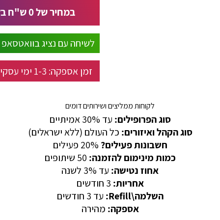
במחיר של
0
ש"ח בל
לשיחה עם נציג בוואטסאפ
זמן אספקה:
1-3
ימי עסקי
לקוחות ממליצים ושירותים דומים
סוג הפרופילים:
עד 30% אמיתיים
סוג הקהל ואיזורים:
כל העולם (ללא ישראלים)
חשבונות פעילים?
20% פעילים
כמות מינימום להזמנה:
50 שיתופים
אחוז נטישה:
עד 3% לשנה
אחריות:
3 חודשים
השלמה\Refill:
עד 3 חודשים
אספקה:
מהירה