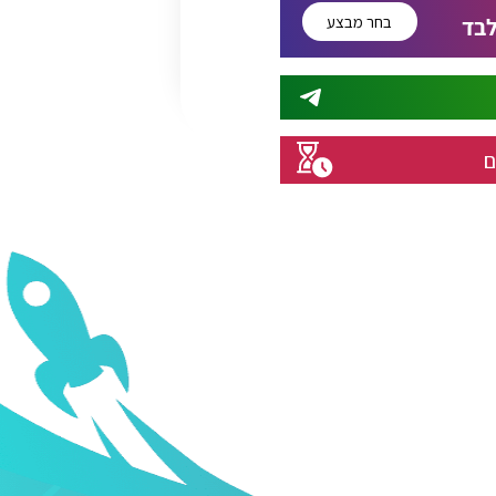
בחר מבצע
בד
ם