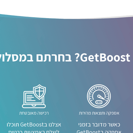
ן!
אספקה ותוצאות מהירות
רכישה מאובטחת
כאשר מדובר בזמני
אצלנו בGetBoost תוכלו
אספקה בGetBoost
לשלם באמצעות כרטיס