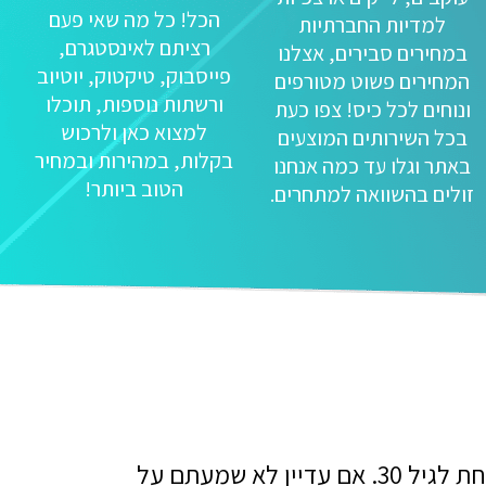
הכל! כל מה שאי פעם
למדיות החברתיות
רציתם לאינסטגרם,
במחירים סבירים, אצלנו
פייסבוק, טיקטוק, יוטיוב
המחירים פשוט מטורפים
ורשתות נוספות, תוכלו
ונוחים לכל כיס! צפו כעת
למצוא כאן ולרכוש
בכל השירותים המוצעים
בקלות, במהירות ובמחיר
באתר וגלו עד כמה אנחנו
הטוב ביותר!
זולים בהשוואה למתחרים.
כ-30% ממשתמשי אפליקציית טיקטוק הם מתחת לגיל 18, בעוד שאר המשתמשים ברובם צעירים מתחת לגיל 30. אם עדיין לא שמעתם על