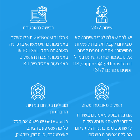
שירות 24/7
רכישה מאובטחת
יש לכם שאלה לגבי השירות? לא
אצלנו בGetBoost תוכלו לשלם
מצליחם לקבל תשובות לשאלות
באמצעות כרטיס אשראי ברכישה
מסויימות? אתם מוזמנים לפנות
מאובטחת בתקן PCI-SSL או
אלינו בעמוד יצירת קשר או במייל
באמצעות העברת התשלום
support@getboost.co.il, אנו
באמצעות אפליקציית Bit.
זמינים עבורכם 24/7!
תשלום מאובטח ופשוט
מובילים בקידום במדיות
החברתיות
אנו בגט בוסט מאמינים בשירות
ידידותי למשתמש ומעמידים
בGetBoost יש פשוט את הכל!
לרשותכם מערכת נוחה לתשלום
כל מה שאי פעם רציתם
הכוללת אפשרות תשלום
לאינסטגרם, פייסבוק, טיקטוק,