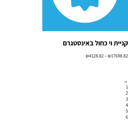
קניית וי כחול באינסטגרם
₪
4128.82
–
₪
17698.82
→
1
2
3
4
5
6